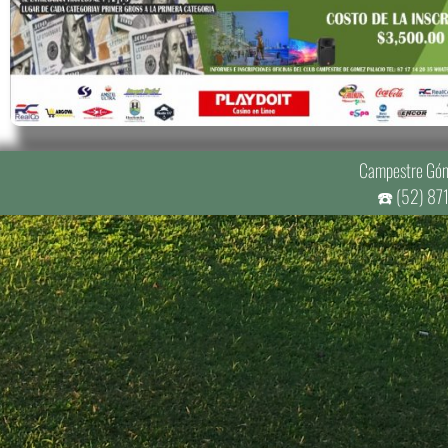
Campestre Góm
☎️ (52) 87